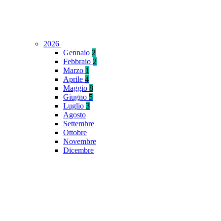
2026
Gennaio
2
Febbraio
2
Marzo
1
Aprile
4
Maggio
8
Giugno
5
Luglio
3
Agosto
Settembre
Ottobre
Novembre
Dicembre