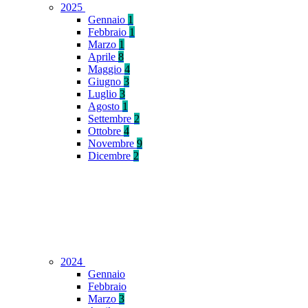
2025
Gennaio
1
Febbraio
1
Marzo
1
Aprile
8
Maggio
4
Giugno
3
Luglio
3
Agosto
1
Settembre
2
Ottobre
4
Novembre
9
Dicembre
2
2024
Gennaio
Febbraio
Marzo
3