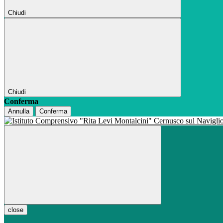
Chiudi
Chiudi
Conferma
Annulla
Conferma
close