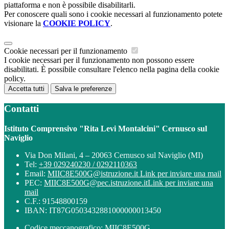
piattaforma e non è possibile disabilitarli.
Per conoscere quali sono i cookie necessari al funzionamento potete
visionare la
COOKIE POLICY
.
Cookie necessari per il funzionamento
I cookie necessari per il funzionamento non possono essere
disabilitati. È possibile consultare l'elenco nella pagina della cookie
policy.
Accetta tutti
Salva le preferenze
Contatti
Istituto Comprensivo "Rita Levi Montalcini" Cernusco sul
Naviglio
Via Don Milani, 4 – 20063 Cernusco sul Naviglio (MI)
Tel:
+39 029240230 / 0292110363
Email:
MIIC8E500G@istruzione.it
Link per inviare una mail
PEC:
MIIC8E500G@pec.istruzione.it
Link per inviare una
mail
C.F.: 91548800159
IBAN: IT87G0503432881000000013450
Codice meccanografico: MIIC8E500G