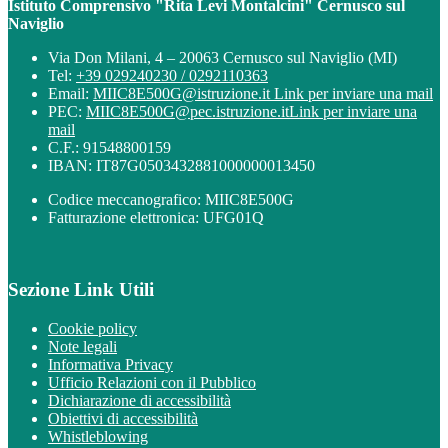
Istituto Comprensivo "Rita Levi Montalcini" Cernusco sul
Naviglio
Via Don Milani, 4 – 20063 Cernusco sul Naviglio (MI)
Tel:
+39 029240230 / 0292110363
Email:
MIIC8E500G@istruzione.it
Link per inviare una mail
PEC:
MIIC8E500G@pec.istruzione.it
Link per inviare una
mail
C.F.: 91548800159
IBAN: IT87G0503432881000000013450
Codice meccanografico: MIIC8E500G
Fatturazione elettronica: UFG01Q
Sezione Link Utili
Cookie policy
Note legali
Informativa Privacy
Ufficio Relazioni con il Pubblico
Dichiarazione di accessibilità
Obiettivi di accessibilità
Whistleblowing