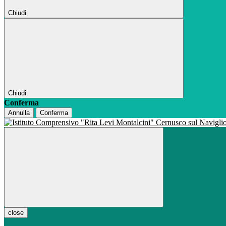
Chiudi
Chiudi
Conferma
Annulla
Conferma
close