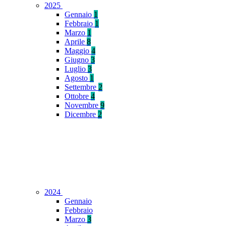
2025
Gennaio
1
Febbraio
1
Marzo
1
Aprile
8
Maggio
4
Giugno
3
Luglio
3
Agosto
1
Settembre
2
Ottobre
4
Novembre
9
Dicembre
2
2024
Gennaio
Febbraio
Marzo
3