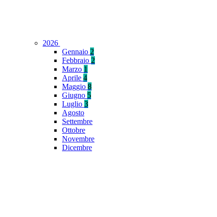
2026
Gennaio
2
Febbraio
2
Marzo
1
Aprile
4
Maggio
8
Giugno
5
Luglio
3
Agosto
Settembre
Ottobre
Novembre
Dicembre