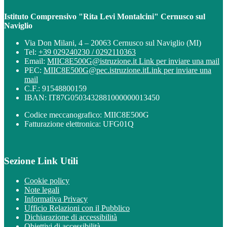
Istituto Comprensivo "Rita Levi Montalcini" Cernusco sul
Naviglio
Via Don Milani, 4 – 20063 Cernusco sul Naviglio (MI)
Tel:
+39 029240230 / 0292110363
Email:
MIIC8E500G@istruzione.it
Link per inviare una mail
PEC:
MIIC8E500G@pec.istruzione.it
Link per inviare una
mail
C.F.: 91548800159
IBAN: IT87G0503432881000000013450
Codice meccanografico: MIIC8E500G
Fatturazione elettronica: UFG01Q
Sezione Link Utili
Cookie policy
Note legali
Informativa Privacy
Ufficio Relazioni con il Pubblico
Dichiarazione di accessibilità
Obiettivi di accessibilità