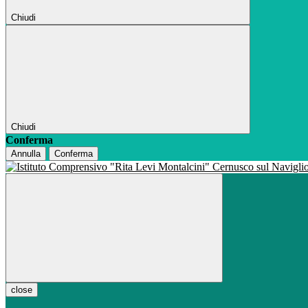
Chiudi
Chiudi
Conferma
Annulla
Conferma
close