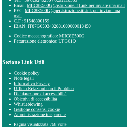
Tel:
+39 029240230 / 0292110363
Email:
MIIC8E500G@istruzione.it
Link per inviare una mail
PEC:
MIIC8E500G@pec.istruzione.it
Link per inviare una
mail
C.F.: 91548800159
IBAN: IT87G0503432881000000013450
Codice meccanografico: MIIC8E500G
Fatturazione elettronica: UFG01Q
Sezione Link Utili
Cookie policy
Note legali
Informativa Privacy
Ufficio Relazioni con il Pubblico
Dichiarazione di accessibilità
Obiettivi di accessibilità
Whistleblowing
Gestione consensi cookie
Amministrazione trasparente
Pagina visualizzata
768
volte