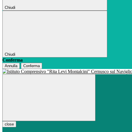
Chiudi
Chiudi
Conferma
Annulla
Conferma
close