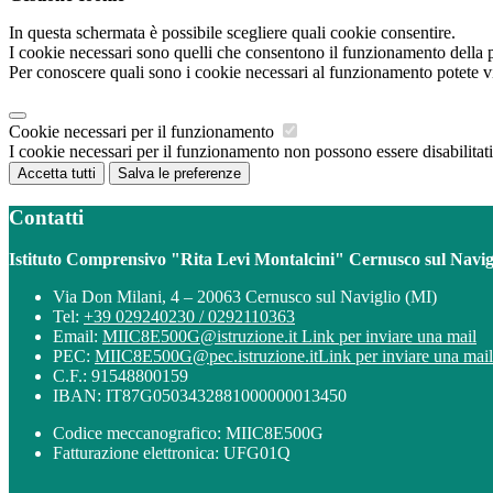
In questa schermata è possibile scegliere quali cookie consentire.
I cookie necessari sono quelli che consentono il funzionamento della pi
Per conoscere quali sono i cookie necessari al funzionamento potete v
Cookie necessari per il funzionamento
I cookie necessari per il funzionamento non possono essere disabilitati.
Accetta tutti
Salva le preferenze
Contatti
Istituto Comprensivo "Rita Levi Montalcini" Cernusco sul Navig
Via Don Milani, 4 – 20063 Cernusco sul Naviglio (MI)
Tel:
+39 029240230 / 0292110363
Email:
MIIC8E500G@istruzione.it
Link per inviare una mail
PEC:
MIIC8E500G@pec.istruzione.it
Link per inviare una mail
C.F.: 91548800159
IBAN: IT87G0503432881000000013450
Codice meccanografico: MIIC8E500G
Fatturazione elettronica: UFG01Q