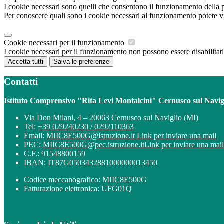
I cookie necessari sono quelli che consentono il funzionamento della pi
Per conoscere quali sono i cookie necessari al funzionamento potete v
Cookie necessari per il funzionamento
I cookie necessari per il funzionamento non possono essere disabilitati.
Accetta tutti
Salva le preferenze
Contatti
Istituto Comprensivo "Rita Levi Montalcini" Cernusco sul Navig
Via Don Milani, 4 – 20063 Cernusco sul Naviglio (MI)
Tel:
+39 029240230 / 0292110363
Email:
MIIC8E500G@istruzione.it
Link per inviare una mail
PEC:
MIIC8E500G@pec.istruzione.it
Link per inviare una mail
C.F.: 91548800159
IBAN: IT87G0503432881000000013450
Codice meccanografico: MIIC8E500G
Fatturazione elettronica: UFG01Q