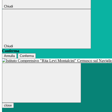
Chiudi
Chiudi
Conferma
Annulla
Conferma
close