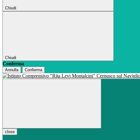
Chiudi
Chiudi
Conferma
Annulla
Conferma
close