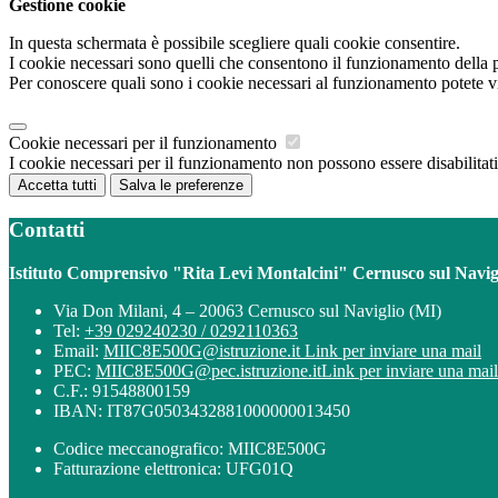
Gestione cookie
In questa schermata è possibile scegliere quali cookie consentire.
I cookie necessari sono quelli che consentono il funzionamento della pi
Per conoscere quali sono i cookie necessari al funzionamento potete v
Cookie necessari per il funzionamento
I cookie necessari per il funzionamento non possono essere disabilitati.
Accetta tutti
Salva le preferenze
Contatti
Istituto Comprensivo "Rita Levi Montalcini" Cernusco sul Navig
Via Don Milani, 4 – 20063 Cernusco sul Naviglio (MI)
Tel:
+39 029240230 / 0292110363
Email:
MIIC8E500G@istruzione.it
Link per inviare una mail
PEC:
MIIC8E500G@pec.istruzione.it
Link per inviare una mail
C.F.: 91548800159
IBAN: IT87G0503432881000000013450
Codice meccanografico: MIIC8E500G
Fatturazione elettronica: UFG01Q