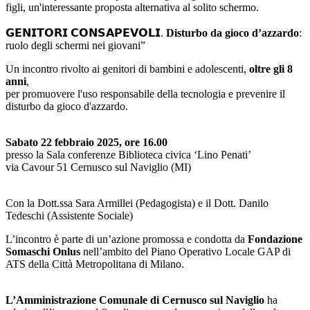
figli, un'interessante proposta alternativa al solito schermo.
𝗚𝗘𝗡𝗜𝗧𝗢𝗥𝗜
𝗖𝗢𝗡𝗦𝗔𝗣𝗘𝗩𝗢𝗟𝗜
.
Disturbo da gioco d’azzardo
:
ruolo degli schermi nei giovani”
Un incontro rivolto ai genitori di bambini e adolescenti,
oltre gli 8
anni
,
per promuovere l'uso responsabile della tecnologia e prevenire il
disturbo da gioco d'azzardo.
Sabato 22 febbraio 2025, ore 16.00
presso la Sala conferenze Biblioteca civica ‘Lino Penati’
via Cavour 51 Cernusco sul Naviglio (MI)
Con la Dott.ssa Sara Armillei (Pedagogista) e il Dott. Danilo
Tedeschi (Assistente Sociale)
L’incontro è parte di un’azione promossa e condotta da
Fondazione
Somaschi Onlus
nell’ambito del Piano Operativo Locale GAP di
ATS della Città Metropolitana di Milano.
L’Amministrazione Comunale di Cernusco sul Naviglio
ha