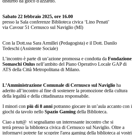
disturbo da gioco d'azzardo.
Sabato 22 febbraio 2025, ore 16.00
presso la Sala conferenze Biblioteca civica ‘Lino Penati’
via Cavour 51 Cernusco sul Naviglio (MI)
Con la Dott.ssa Sara Armillei (Pedagogista) e il Dott. Danilo
Tedeschi (Assistente Sociale)
L’incontro è parte di un’azione promossa e condotta da
Fondazione
Somaschi Onlus
nell’ambito del Piano Operativo Locale GAP di
ATS della Città Metropolitana di Milano.
L’Amministrazione Comunale di Cernusco sul Naviglio
ha
aderito all’incontro al fine di sostenere la promozione della cultura
della legalità e della cittadinanza responsabile.
I minori con
più di 8 anni
potranno giocare in un’aula accanto con i
giochi da tavolo nello
Spazio Gaming
della Biblioteca.
Ciao a tutt@ vi segnaliamo un interessante incontro che si
terrà presso la biblioteca civica di Cernusco sul Naviglio. Oltre a
informarvi potrete far scoprire l'area gaming della biblioteca ai vostri