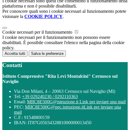
I cookie necessari sono quelli che consentono il funzionamento della
piattaforma e non è possibile disabilitarli.
Per conoscere quali sono i cookie necessari al funzionamento potete
visionare la
COOKIE POLICY
.
Cookie necessari per il funzionamento
I cookie necessari per il funzionamento non possono essere
disabilitati. È possibile consultare l'elenco nella pagina della cookie
policy.
Accetta tutti
Salva le preferenze
Contatti
Istituto Comprensivo "Rita Levi Montalcini" Cernusco sul
Naviglio
Via Don Milani, 4 – 20063 Cernusco sul Naviglio (MI)
Tel:
+39 029240230 / 0292110363
Email:
MIIC8E500G@istruzione.it
Link per inviare una mail
PEC:
MIIC8E500G@pec.istruzione.it
Link per inviare una
mail
C.F.: 91548800159
IBAN: IT87G0503432881000000013450