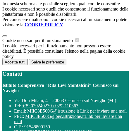
In questa schermata è possibile scegliere quali cookie consentire.
I cookie necessari sono quelli che consentono il funzionamento della
piattaforma e non è possibile disabilitarli.
Per conoscere quali sono i cookie necessari al funzionamento potete
visionare la
COOKIE POLICY
.
Cookie necessari per il funzionamento
I cookie necessari per il funzionamento non possono essere
disabilitati. È possibile consultare l'elenco nella pagina della cookie
policy.
Accetta tutti
Salva le preferenze
Contatti
Istituto Comprensivo "Rita Levi Montalcini" Cernusco sul
Naviglio
Via Don Milani, 4 – 20063 Cernusco sul Naviglio (MI)
Tel:
+39 029240230 / 0292110363
Email:
MIIC8E500G@istruzione.it
Link per inviare una mail
PEC:
MIIC8E500G@pec.istruzione.it
Link per inviare una
mail
C.F.: 91548800159