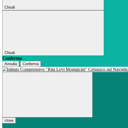
Chiudi
Chiudi
Conferma
Annulla
Conferma
close