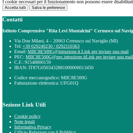
I cookie necessari per il funzionamento non possono essere disabilitati.
Accetta tutti
Salva le preferenze
Contatti
Istituto Comprensivo "Rita Levi Montalcini" Cernusco sul Navig
Via Don Milani, 4 – 20063 Cernusco sul Naviglio (MI)
Tel:
+39 029240230 / 0292110363
Email:
MIIC8E500G@istruzione.it
Link per inviare una mail
PEC:
MIIC8E500G@pec.istruzione.it
Link per inviare una mail
C.F.: 91548800159
IBAN: IT87G0503432881000000013450
Codice meccanografico: MIIC8E500G
Fatturazione elettronica: UFG01Q
Sezione Link Utili
Cookie policy
Note legali
Informativa Privacy
Ufficio Relazioni con il Pubblico