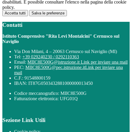
disabilitati. È possibile consultare l'elenco nella pagina della cookie
policy.
Accetta tutti
Salva le preferenze
Contatti
Istituto Comprensivo "Rita Levi Montalcini" Cernusco sul
Naviglio
Via Don Milani, 4 – 20063 Cernusco sul Naviglio (MI)
Tel:
+39 029240230 / 0292110363
Email:
MIIC8E500G@istruzione.it
Link per inviare una mail
PEC:
MIIC8E500G@pec.istruzione.it
Link per inviare una
mail
C.F.: 91548800159
IBAN: IT87G0503432881000000013450
Codice meccanografico: MIIC8E500G
Fatturazione elettronica: UFG01Q
Sezione Link Utili
Cookie policy