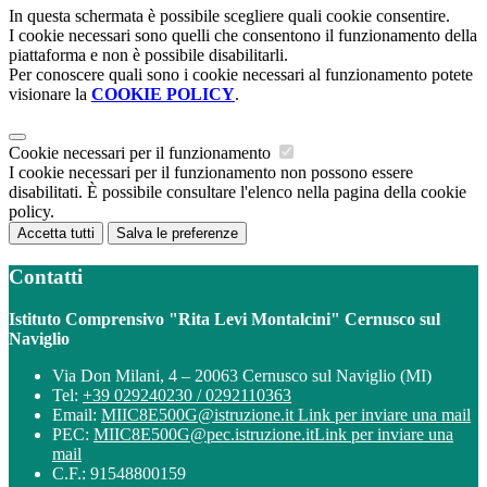
In questa schermata è possibile scegliere quali cookie consentire.
I cookie necessari sono quelli che consentono il funzionamento della
piattaforma e non è possibile disabilitarli.
Per conoscere quali sono i cookie necessari al funzionamento potete
visionare la
COOKIE POLICY
.
Cookie necessari per il funzionamento
I cookie necessari per il funzionamento non possono essere
disabilitati. È possibile consultare l'elenco nella pagina della cookie
policy.
Accetta tutti
Salva le preferenze
Contatti
Istituto Comprensivo "Rita Levi Montalcini" Cernusco sul
Naviglio
Via Don Milani, 4 – 20063 Cernusco sul Naviglio (MI)
Tel:
+39 029240230 / 0292110363
Email:
MIIC8E500G@istruzione.it
Link per inviare una mail
PEC:
MIIC8E500G@pec.istruzione.it
Link per inviare una
mail
C.F.: 91548800159