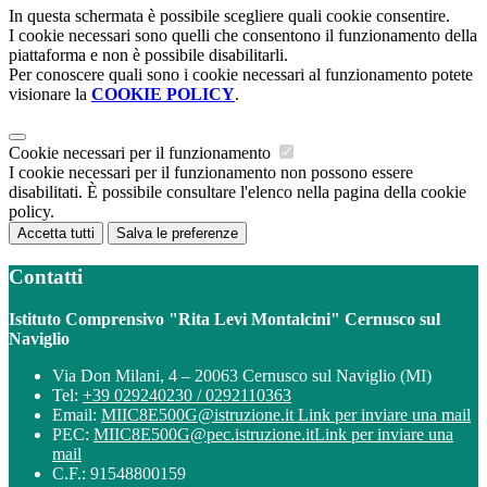
In questa schermata è possibile scegliere quali cookie consentire.
I cookie necessari sono quelli che consentono il funzionamento della
piattaforma e non è possibile disabilitarli.
Per conoscere quali sono i cookie necessari al funzionamento potete
visionare la
COOKIE POLICY
.
Cookie necessari per il funzionamento
I cookie necessari per il funzionamento non possono essere
disabilitati. È possibile consultare l'elenco nella pagina della cookie
policy.
Accetta tutti
Salva le preferenze
Contatti
Istituto Comprensivo "Rita Levi Montalcini" Cernusco sul
Naviglio
Via Don Milani, 4 – 20063 Cernusco sul Naviglio (MI)
Tel:
+39 029240230 / 0292110363
Email:
MIIC8E500G@istruzione.it
Link per inviare una mail
PEC:
MIIC8E500G@pec.istruzione.it
Link per inviare una
mail
C.F.: 91548800159