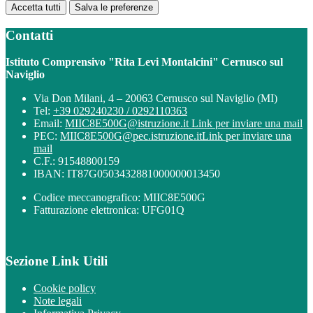
Accetta tutti
Salva le preferenze
Contatti
Istituto Comprensivo "Rita Levi Montalcini" Cernusco sul
Naviglio
Via Don Milani, 4 – 20063 Cernusco sul Naviglio (MI)
Tel:
+39 029240230 / 0292110363
Email:
MIIC8E500G@istruzione.it
Link per inviare una mail
PEC:
MIIC8E500G@pec.istruzione.it
Link per inviare una
mail
C.F.: 91548800159
IBAN: IT87G0503432881000000013450
Codice meccanografico: MIIC8E500G
Fatturazione elettronica: UFG01Q
Sezione Link Utili
Cookie policy
Note legali