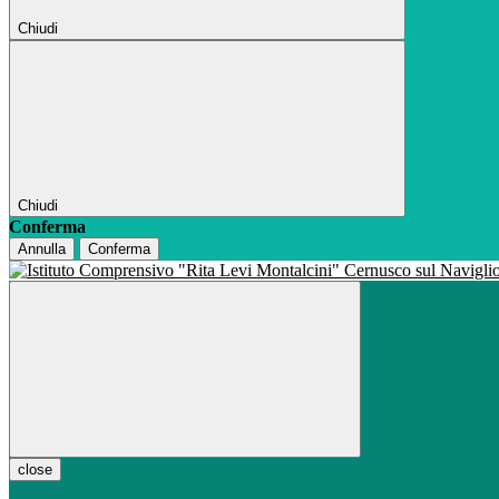
Chiudi
Chiudi
Conferma
Annulla
Conferma
close