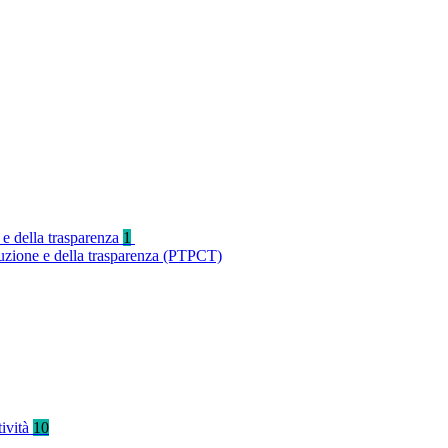
 e della trasparenza
1
ruzione e della trasparenza (PTPCT)
tività
10