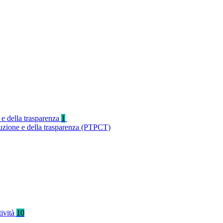
 e della trasparenza
1
ruzione e della trasparenza (PTPCT)
tività
10