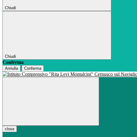
Chiudi
Chiudi
Conferma
Annulla
Conferma
close