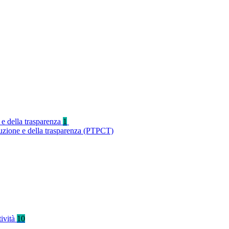
 e della trasparenza
1
ruzione e della trasparenza (PTPCT)
tività
10