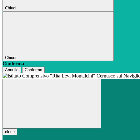
Chiudi
Chiudi
Conferma
Annulla
Conferma
close