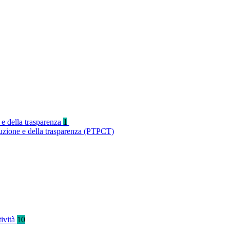
 e della trasparenza
1
ruzione e della trasparenza (PTPCT)
tività
10