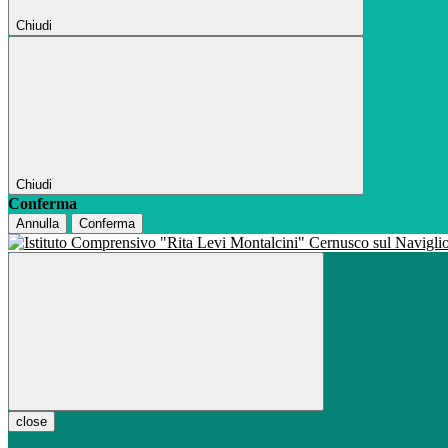
Chiudi
Chiudi
Conferma
Annulla
Conferma
close