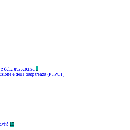
 e della trasparenza
1
ruzione e della trasparenza (PTPCT)
tività
10