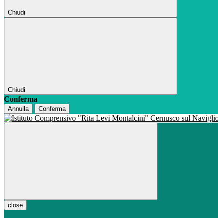
Chiudi
Chiudi
Conferma
Annulla
Conferma
close