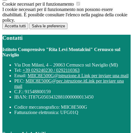
Cookie necessari per il funzionamento
I cookie necessari per il funzionamento non possono essere
disabilitati. È possibile consultare l'elenco nella pagina della cookie
policy.
Accetta tutti
Salva le preferenze
Contatti
Istituto Comprensivo "Rita Levi Montalcini" Cernusco sul
Naviglio
Via Don Milani, 4 – 20063 Cernusco sul Naviglio (MI)
Tel:
+39 029240230 / 0292110363
Email:
MIIC8E500G@istruzione.it
Link per inviare una mail
PEC:
MIIC8E500G@pec.istruzione.it
Link per inviare una
mail
C.F.: 91548800159
IBAN: IT87G0503432881000000013450
Codice meccanografico: MIIC8E500G
Fatturazione elettronica: UFG01Q