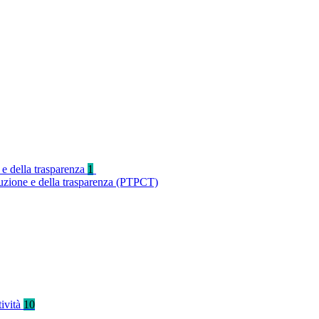
 e della trasparenza
1
ruzione e della trasparenza (PTPCT)
tività
10