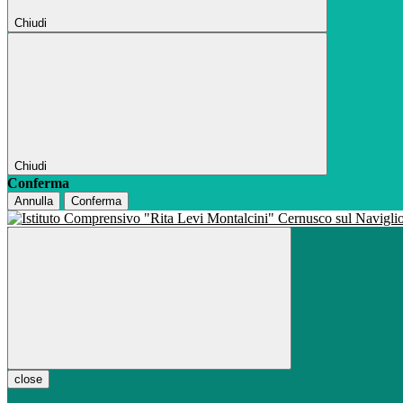
Chiudi
Chiudi
Conferma
Annulla
Conferma
close