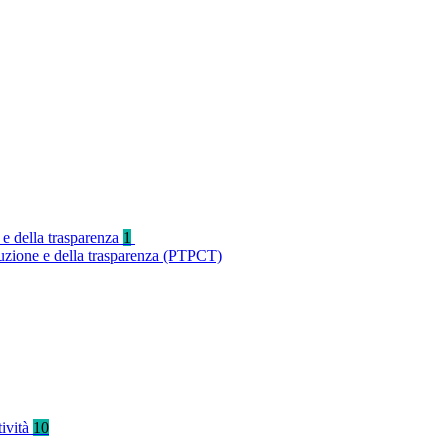
 e della trasparenza
1
ruzione e della trasparenza (PTPCT)
tività
10