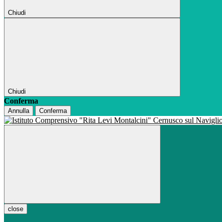
Chiudi
Chiudi
Conferma
Annulla
Conferma
close