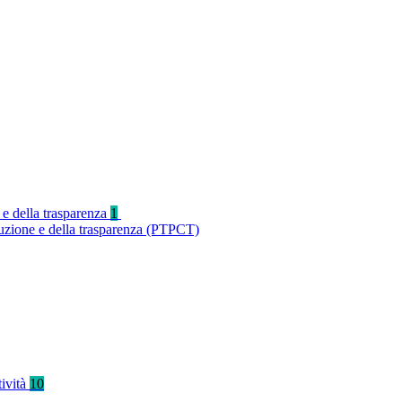
 e della trasparenza
1
ruzione e della trasparenza (PTPCT)
tività
10