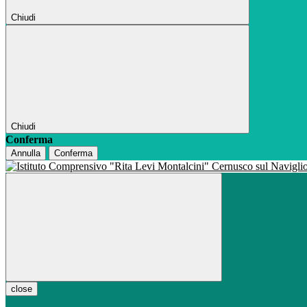
Chiudi
Chiudi
Conferma
Annulla
Conferma
close